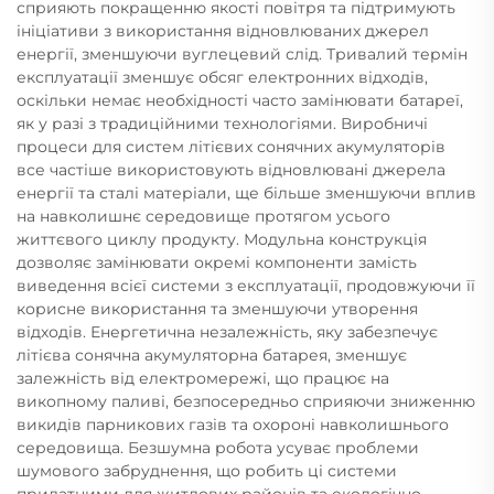
сприяють покращенню якості повітря та підтримують
ініціативи з використання відновлюваних джерел
енергії, зменшуючи вуглецевий слід. Тривалий термін
експлуатації зменшує обсяг електронних відходів,
оскільки немає необхідності часто замінювати батареї,
як у разі з традиційними технологіями. Виробничі
процеси для систем літієвих сонячних акумуляторів
все частіше використовують відновлювані джерела
енергії та сталі матеріали, ще більше зменшуючи вплив
на навколишнє середовище протягом усього
життєвого циклу продукту. Модульна конструкція
дозволяє замінювати окремі компоненти замість
виведення всієї системи з експлуатації, продовжуючи її
корисне використання та зменшуючи утворення
відходів. Енергетична незалежність, яку забезпечує
літієва сонячна акумуляторна батарея, зменшує
залежність від електромережі, що працює на
викопному паливі, безпосередньо сприяючи зниженню
викидів парникових газів та охороні навколишнього
середовища. Безшумна робота усуває проблеми
шумового забруднення, що робить ці системи
придатними для житлових районів та екологічно