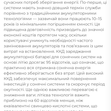
сучасних потреб зберігання енергії. По-перше, ці
системи мають значно довший термін служби
порівняно з традиційними акумуляторними
технологіями — зазвичай вони працюють 10–15
років із мінімальним погіршенням ємності. Ця
підвищена довговічність призводить до значної
економії коштів протягом часу, оскільки
користувачі уникнуть необхідності частого
замінювання акумуляторів та пов’язаних із цим
витрат на встановлення. ККД заряджання
акумуляторної батареї для сонячних систем на
основі літію досягає 95 відсотків, що означає, що
практично вся отримана сонячна енергія
ефективно зберігається без втрат. Цей високий
ККД забезпечує максимальний повернення
інвестицій у сонячні системи та скорочує період
окупності. Ще однією важливою перевагою є
зниження ваги: літієва технологія важить
приблизно на 60 відсотків менше, ніж
еквівалентні свинцево-кислотні системи, що