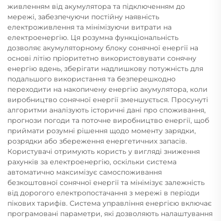
живленням від акумулятора та підключенням до
мережі, забезпечуючи постійну наявність
електроживлення та мінімізуючи витрати на
електроенергію. Ця розумна функціональність
дозволяє акумуляторному блоку сонячної енергії на
основі літію пріоритетно використовувати сонячну
енергію вдень, зберігати надлишкову потужність для
подальшого використання та безперешкодно
переходити на накопичену енергію акумулятора, коли
виробництво сонячної енергії зменшується. Просунуті
алгоритми аналізують історичні дані про споживання,
прогнози погоди та поточне виробництво енергії, щоб
приймати розумні рішення щодо моменту зарядки,
розрядки або збереження енергетичних запасів.
Користувачі отримують користь у вигляді зниження
рахунків за електроенергію, оскільки система
автоматично максимізує самоспоживання
безкоштовної сонячної енергії та мінімізує залежність
від дорогого електропостачання з мережі в періоди
пікових тарифів. Система управління енергією включає
програмовані параметри, які дозволяють налаштування