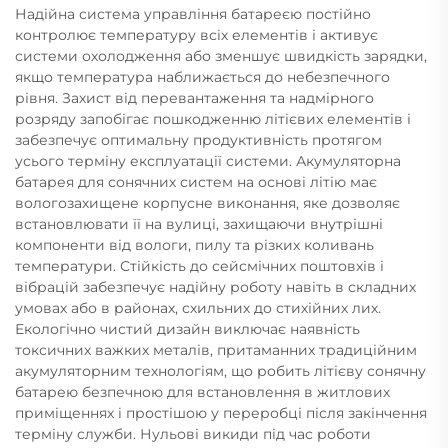
Надійна система управління батареєю постійно
контролює температуру всіх елементів і активує
системи охолодження або зменшує швидкість зарядки,
якщо температура наближається до небезпечного
рівня. Захист від перевантаження та надмірного
розряду запобігає пошкодженню літієвих елементів і
забезпечує оптимальну продуктивність протягом
усього терміну експлуатації системи. Акумуляторна
батарея для сонячних систем на основі літію має
вологозахищене корпусне виконання, яке дозволяє
встановлювати її на вулиці, захищаючи внутрішні
компоненти від вологи, пилу та різких коливань
температури. Стійкість до сейсмічних поштовхів і
вібрацій забезпечує надійну роботу навіть в складних
умовах або в районах, схильних до стихійних лих.
Екологічно чистий дизайн виключає наявність
токсичних важких металів, притаманних традиційним
акумуляторним технологіям, що робить літієву сонячну
батарею безпечною для встановлення в житлових
приміщеннях і простішою у переробці після закінчення
терміну служби. Нульові викиди під час роботи