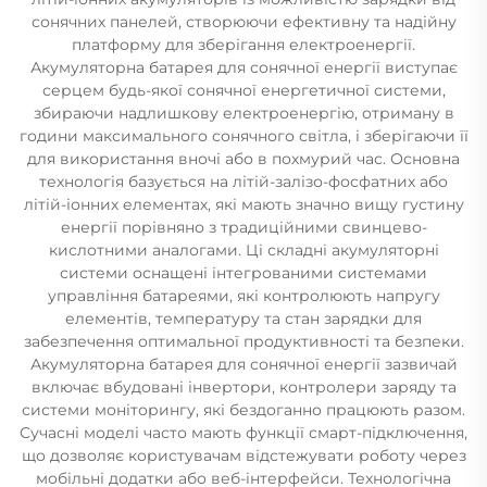
сонячних панелей, створюючи ефективну та надійну
платформу для зберігання електроенергії.
Акумуляторна батарея для сонячної енергії виступає
серцем будь-якої сонячної енергетичної системи,
збираючи надлишкову електроенергію, отриману в
години максимального сонячного світла, і зберігаючи її
для використання вночі або в похмурий час. Основна
технологія базується на літій-залізо-фосфатних або
літій-іонних елементах, які мають значно вищу густину
енергії порівняно з традиційними свинцево-
кислотними аналогами. Ці складні акумуляторні
системи оснащені інтегрованими системами
управління батареями, які контролюють напругу
елементів, температуру та стан зарядки для
забезпечення оптимальної продуктивності та безпеки.
Акумуляторна батарея для сонячної енергії зазвичай
включає вбудовані інвертори, контролери заряду та
системи моніторингу, які бездоганно працюють разом.
Сучасні моделі часто мають функції смарт-підключення,
що дозволяє користувачам відстежувати роботу через
мобільні додатки або веб-інтерфейси. Технологічна