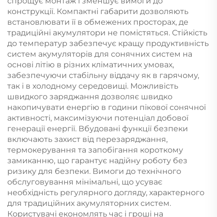
спрощує монтаж і зменшує вимоги до
конструкції. Компактні габарити дозволяють
встановлювати її в обмежених просторах, де
традиційні акумулятори не помістяться. Стійкість
до температур забезпечує кращу продуктивність
систем акумуляторів для сонячних систем на
основі літію в різних кліматичних умовах,
забезпечуючи стабільну віддачу як в гарячому,
так і в холодному середовищі. Можливість
швидкого заряджання дозволяє швидко
накопичувати енергію в години пікової сонячної
активності, максимізуючи потенціал добової
генерації енергії. Вбудовані функції безпеки
включають захист від перезаряджання,
термокерування та запобігання короткому
замиканню, що гарантує надійну роботу без
ризику для безпеки. Вимоги до технічного
обслуговування мінімальні, що усуває
необхідність регулярного догляду, характерного
для традиційних акумуляторних систем.
Користувачі економлять час і гроші на