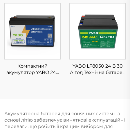
глибоким циклом
ємності, літій-залізо-
зарядки/розрядки,
фосфатний
літій-залізо-
акумулятор для
фосфатний, для
систем накопичення
автофургонів,
сонячної енергії
сонячних батарей,
морських та
автономних джерел
живлення
Компактний
YABO LF8050 24 В 30
акумулятор YABO 24V
А·год Технічна батарея
50Ah LiFePO4, легкий
з літій-залізо-фосфату
літій-залізо-
Потужні акумулятори
фосфатний
LiFePO4 для сонячної
акумулятор для
енергії, гольф-кара
автофургонів,
сонячних генераторів
Акумуляторна батарея для сонячних систем на
та портативних систем
основі літію забезпечує виняткові експлуатаційні
живлення
переваги, що робить її кращим вибором для