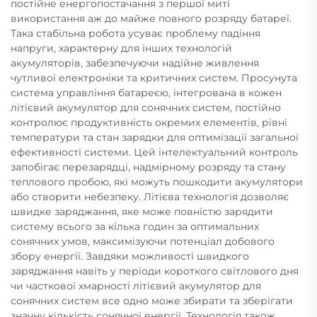
постійне енергопостачання з першої миті
використання аж до майже повного розряду батареї.
Така стабільна робота усуває проблему падіння
напруги, характерну для інших технологій
акумуляторів, забезпечуючи надійне живлення
чутливої електроніки та критичних систем. Просунута
система управління батареєю, інтегрована в кожен
літієвий акумулятор для сонячних систем, постійно
контролює продуктивність окремих елементів, рівні
температури та стан зарядки для оптимізації загальної
ефективності системи. Цей інтелектуальний контроль
запобігає перезарядці, надмірному розряду та стану
теплового пробою, які можуть пошкодити акумулятори
або створити небезпеку. Літієва технологія дозволяє
швидке заряджання, яке може повністю зарядити
систему всього за кілька годин за оптимальних
сонячних умов, максимізуючи потенціал добового
збору енергії. Завдяки можливості швидкого
заряджання навіть у періоди короткого світлового дня
чи часткової хмарності літієвий акумулятор для
сонячних систем все одно може збирати та зберігати
значну кількість сонячної енергії. Технологія також