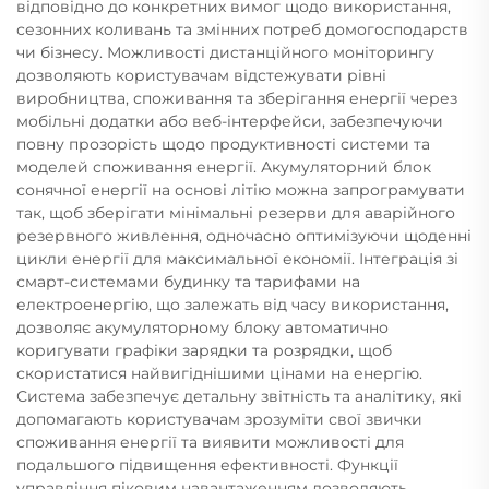
відповідно до конкретних вимог щодо використання,
сезонних коливань та змінних потреб домогосподарств
чи бізнесу. Можливості дистанційного моніторингу
дозволяють користувачам відстежувати рівні
виробництва, споживання та зберігання енергії через
мобільні додатки або веб-інтерфейси, забезпечуючи
повну прозорість щодо продуктивності системи та
моделей споживання енергії. Акумуляторний блок
сонячної енергії на основі літію можна запрограмувати
так, щоб зберігати мінімальні резерви для аварійного
резервного живлення, одночасно оптимізуючи щоденні
цикли енергії для максимальної економії. Інтеграція зі
смарт-системами будинку та тарифами на
електроенергію, що залежать від часу використання,
дозволяє акумуляторному блоку автоматично
коригувати графіки зарядки та розрядки, щоб
скористатися найвигіднішими цінами на енергію.
Система забезпечує детальну звітність та аналітику, які
допомагають користувачам зрозуміти свої звички
споживання енергії та виявити можливості для
подальшого підвищення ефективності. Функції
управління піковим навантаженням дозволяють