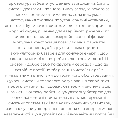
архітектура забезпечує швидке заряджання: багато
систем досягають повного циклу зарядки всього за
кілька годин за оптимальних сонячних умов.
Застосування охоплює побутові сонячні установки,
автономні будиночки, системи для житлових причепів,
морські судна, рішення для аварійного резервного
живлення та великі комерційні сонячні ферми.
Модульна конструкція дозволяє масштабувати
встановлення, об’єднуючи кілька одиниць
акумуляторних батарей для сонячної енергії, щоб
задовольнити різні потреби в електроживленні. Ці
системи добре себе показують у середовищах, де
потрібне постійне зберігання чистої енергії з
мінімальними вимогами до технічного обслуговування.
Сучасні системи теплового регулювання запобігають
перегріву і значно подовжують термін експлуатації.
Гнучкість монтажу робить акумуляторну батарею для
сонячної енергії придатною як для модернізації
існуючих систем, так і для нових сонячних установок,
забезпечуючи універсальні рішення для енергетичної
незалежності, що відповідають різноманітним потребам