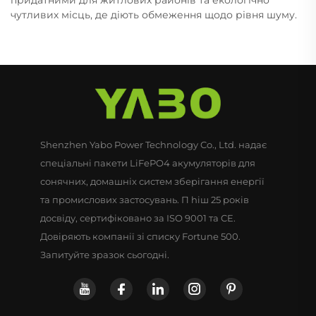
чутливих місць, де діють обмеження щодо рівня шуму.
Shenzhen Yabo Power Technology Co., Ltd. надає
спеціальні пакети LiFePO4 акумуляторів для
сонячних, домашніх систем зберігання енергії
та промислових застосувань. П hiш 25 років
досвіду, сертифіковано за ISO 9001 та CE.
Довіряють компанії зі списку Fortune 500.
Запитуйте зразок сьогодні.