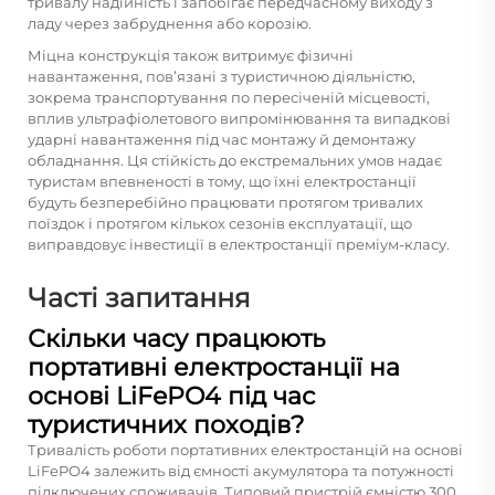
тривалу надійність і запобігає передчасному виходу з
ладу через забруднення або корозію.
Міцна конструкція також витримує фізичні
навантаження, пов’язані з туристичною діяльністю,
зокрема транспортування по пересіченій місцевості,
вплив ультрафіолетового випромінювання та випадкові
ударні навантаження під час монтажу й демонтажу
обладнання. Ця стійкість до екстремальних умов надає
туристам впевненості в тому, що їхні електростанції
будуть безперебійно працювати протягом тривалих
поїздок і протягом кількох сезонів експлуатації, що
виправдовує інвестиції в електростанції преміум-класу.
Часті запитання
Скільки часу працюють
портативні електростанції на
основі LiFePO4 під час
туристичних походів?
Тривалість роботи портативних електростанцій на основі
LiFePO4 залежить від ємності акумулятора та потужності
підключених споживачів. Типовий пристрій ємністю 300