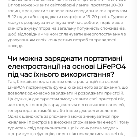
Вт·год може живити світлодіодні лампи протягом 20–30
годин, працювати з невеликим холодильником протягом
8–12 годин або заряджати смартфони 15–20 разів. Туристи
можуть розрахувати очікуваний час роботи, поділивши
ємність акумулятора на загальну потужність споживачів,
щоб відповідним чином спланувати енергопостачання з
урахуванням своїх конкретних потреб та тривалості
походу.
Чи можна заряджати портативні
електростанції на основі LiFePO4
під час їхнього використання?
Так, більшість портативних електростанцій на основі
LiFePO4 підтримують функцію сквозного заряджання, що
дозволяє одночасно заряджати й розряджати пристрій.
Ця функція дає туристам змогу живити свої пристрої під
час того, як станція заряджається від сонячних панелей,
генератора автомобіля або інших джерел живлення.
Однак швидкість заряджання може знижуватися при
живленні пристроїв з високим споживанням енергії, тому
туристам слід переконатися, що їх конкретна модель
підтримує цю функцію, перш ніж покладатися на неї під