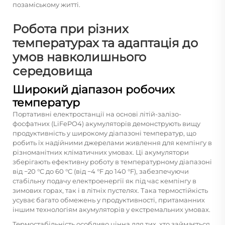
позаміському житті.
Робота при різних
температурах та адаптація до
умов навколишнього
середовища
Широкий діапазон робочих
температур
Портативні електростанції на основі літій-залізо-
фосфатних (LiFePO4) акумуляторів демонструють вищу
продуктивність у широкому діапазоні температур, що
робить їх надійними джерелами живлення для кемпінгу в
різноманітних кліматичних умовах. Ці акумулятори
зберігають ефективну роботу в температурному діапазоні
від −20 °C до 60 °C (від −4 °F до 140 °F), забезпечуючи
стабільну подачу електроенергії як під час кемпінгу в
зимових горах, так і в літніх пустелях. Така термостійкість
усуває багато обмежень у продуктивності, притаманних
іншим технологіям акумуляторів у екстремальних умовах.
Термостабільність особливо цінна для тих, хто займається