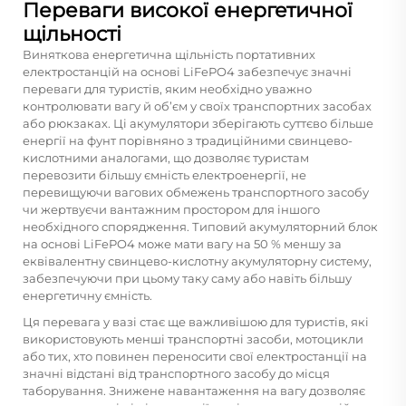
Переваги високої енергетичної
щільності
Виняткова енергетична щільність портативних
електростанцій на основі LiFePO4 забезпечує значні
переваги для туристів, яким необхідно уважно
контролювати вагу й об’єм у своїх транспортних засобах
або рюкзаках. Ці акумулятори зберігають суттєво більше
енергії на фунт порівняно з традиційними свинцево-
кислотними аналогами, що дозволяє туристам
перевозити більшу ємність електроенергії, не
перевищуючи вагових обмежень транспортного засобу
чи жертвуєчи вантажним простором для іншого
необхідного спорядження. Типовий акумуляторний блок
на основі LiFePO4 може мати вагу на 50 % меншу за
еквівалентну свинцево-кислотну акумуляторну систему,
забезпечуючи при цьому таку саму або навіть більшу
енергетичну ємність.
Ця перевага у вазі стає ще важливішою для туристів, які
використовують менші транспортні засоби, мотоцикли
або тих, хто повинен переносити свої електростанції на
значні відстані від транспортного засобу до місця
таборування. Знижене навантаження на вагу дозволяє