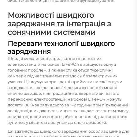
якості живлення для правильного функціонування.
Можливості швидкого
заряджання та інтеграція з
сонячними системами
Переваги технології швидкого
заряджання
Швидкі можливості заряджання переносних
електростанцій на основі LiFePO4 вирішують одну з
головних проблем, з якими стикаються туристичні
кемпери під час тривалих поїздок у безелектричних
умовах. Ці акумулятори здатні приймати високі струми
заряджання, що дозволяє їм досягати повної ємності
значно швидше, ніж традиційні альтернативи. Багато
переносних електростанцій на основі LiFePO4 можуть
досягти 80 % заряду всього за 1–2 години при підключенні
до відповідних джерел живлення, що дає кемперам змогу
швидко відновити енергозабезпечення під час коротких
зупинок у місцях із доступом до електромережі.
Ця здатність до швидкого заряджання особливо цінна для
кемперів, яким необхідно збалансувати споживання