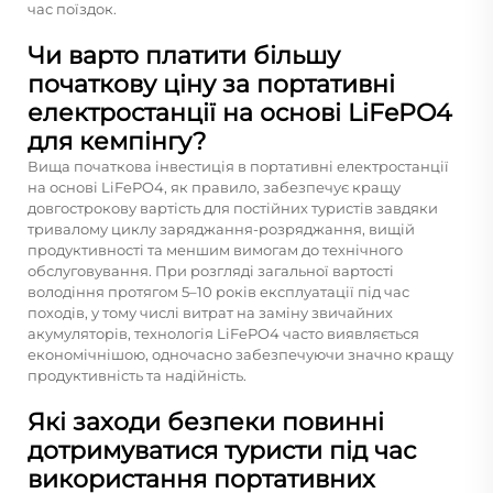
час поїздок.
Чи варто платити більшу
початкову ціну за портативні
електростанції на основі LiFePO4
для кемпінгу?
Вища початкова інвестиція в портативні електростанції
на основі LiFePO4, як правило, забезпечує кращу
довгострокову вартість для постійних туристів завдяки
тривалому циклу заряджання-розряджання, вищій
продуктивності та меншим вимогам до технічного
обслуговування. При розгляді загальної вартості
володіння протягом 5–10 років експлуатації під час
походів, у тому числі витрат на заміну звичайних
акумуляторів, технологія LiFePO4 часто виявляється
економічнішою, одночасно забезпечуючи значно кращу
продуктивність та надійність.
Які заходи безпеки повинні
дотримуватися туристи під час
використання портативних