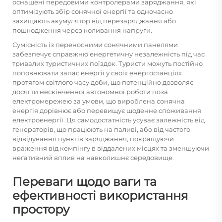
оснащені передовими контролерами заряджання, які
оптимізують збір сонячної енергії та одночасно
захищають акумулятор від перезаряджання або
пошкодження через коливання напруги.
Сумісність із переносними сонячними панелями
забезпечує справжню енергетичну незалежність під час
тривалих туристичних поїздок. Туристи можуть постійно
поповнювати запас енергії у своїх енергостанціях
протягом світлого часу доби, що потенційно дозволяє
досягти нескінченної автономної роботи поза
електромережею за умови, що вироблена сонячна
енергія дорівнює або перевищує щоденне споживання
електроенергії. Ця самодостатність усуває залежність від
генераторів, що працюють на паливі, або від частого
відвідування пунктів заряджання, покращуючи
враження від кемпінгу в віддалених місцях та зменшуючи
негативний вплив на навколишнє середовище.
Переваги щодо ваги та
ефективності використання
простору