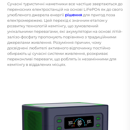
Сучасні туристичні наметники все частіше звертаються до
переносних електростанцій на основі LiFePO4 як до свого
улюбленого джерела енергії
рішення
для пригод поза
електромережею. Цей перехід є значним етапом у
розвитку технологій кемпінгу, що зумовлений
унікальними перевагами, які акумулятори на основі літій-
залізо-фосфату пропонують порівняно з традиційними
джерелами живлення. Розуміння причин, чому
досвідчені любителі активного відпочинку постійно
обирають ці сучасні системи живлення, розкриває
переконливі переваги, що роблять їх незамінними для
кемпінгу в віддалених місцях.