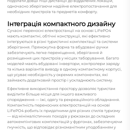
подолати довші піші дистанції до віддалених локацій,
одночасно зберігаючи надійне електропостачання для
необхідних пристроїв та предметів комфорту.
Інтеграція компактного дизайну
Сучасні переносні електростанції на основі LiFePO4
мають компактні, обтічні конструкції, які ефективно
інтегруються в різні туристичні комплектації та системи
зберігання. Прямокутна форма та вбудовані ручки
забезпечують легке переміщення, зберігання й
розміщення цих пристроїв у місцях таборування. Багато
моделей мають вбудовані інвертори, контролери заряду
та кілька варіантів виводу в одному компактному корпусі,
що усуває необхідність у окремих компонентах, які
займають додатковий простір і ускладнюють систему.
Ефективне використання простору дозволяє туристам
виділити більше місця для іншого важливого
спорядження — їжі, одягу та рекреаційного обладнання.
Компактність переносних електростанцій на основі
LiFePO4 робить їх придатними для різних стилів туризму
— від мінімалістичних походів у рюкзаках до складних
автокемпінгових комплектацій у фургонах, забезпечуючи
гнучкість, що відповідає різноманітним уподобанням у