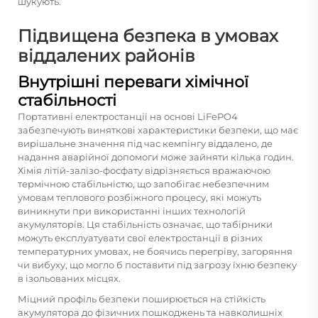
шукують.
Підвищена безпека в умовах
віддалених районів
Внутрішні переваги хімічної
стабільності
Портативні електростанції на основі LiFePO4
забезпечують виняткові характеристики безпеки, що має
вирішальне значення під час кемпінгу віддалено, де
надання аварійної допомоги може зайняти кілька годин.
Хімія літій-залізо-фосфату відрізняється вражаючою
термічною стабільністю, що запобігає небезпечним
умовам теплового розбіжного процесу, які можуть
виникнути при використанні інших технологій
акумуляторів. Ця стабільність означає, що табірники
можуть експлуатувати свої електростанції в різних
температурних умовах, не боячись перегріву, загоряння
чи вибуху, що могло б поставити під загрозу їхню безпеку
в ізольованих місцях.
Міцний профіль безпеки поширюється на стійкість
акумулятора до фізичних пошкоджень та навколишніх