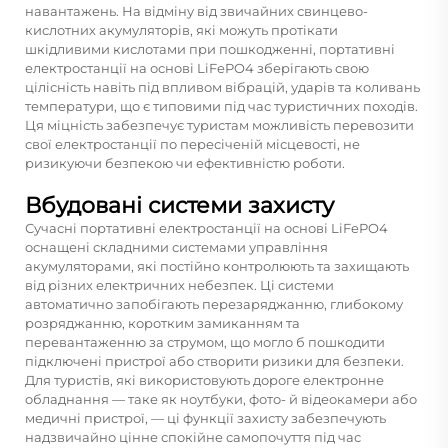
навантажень. На відміну від звичайних свинцево-
кислотних акумуляторів, які можуть протікати
шкідливими кислотами при пошкодженні, портативні
електростанції на основі LiFePO4 зберігають свою
цілісність навіть під впливом вібрацій, ударів та коливань
температури, що є типовими під час туристичних походів.
Ця міцність забезпечує туристам можливість перевозити
свої електростанції по пересіченій місцевості, не
ризикуючи безпекою чи ефективністю роботи.
Вбудовані системи захисту
Сучасні портативні електростанції на основі LiFePO4
оснащені складними системами управління
акумуляторами, які постійно контролюють та захищають
від різних електричних небезпек. Ці системи
автоматично запобігають перезаряджанню, глибокому
розряджанню, коротким замиканням та
перевантаженню за струмом, що могло б пошкодити
підключені пристрої або створити ризики для безпеки.
Для туристів, які використовують дороге електронне
обладнання — таке як ноутбуки, фото- й відеокамери або
медичні пристрої, — ці функції захисту забезпечують
надзвичайно цінне спокійне самопочуття під час