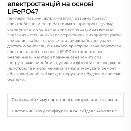
електростанцій на основі
LiFePO4?
Кемпери повинні дотримуватися базових правил
електробезпеки, зокрема тримати пристрої в сухому
стані, уникати екстремальних температур за межами
вказаних у технічних характеристиках, використовувати
відповідні кабелі та роз’єми, а також забезпечувати
достатню вентиляцію навколо пристрою. Хоча портативні
електростанції на основі LiFePO4 є принципово
безпечними, кемпери повинні ознайомитися з
інструкціями виробника, уникати фізичних пошкоджень
пристрою та ніколи не намагатися виконувати ремонт
або модифікації, які можуть порушити вбудовані системи
безпеки.
Попередній:
Чому портативні електростанції на основі LiFePO4 є ідеальним варіантом для аварійного резервного живлення?
Наступний:
Чому конфігурація 24 В є ідеальною для систем зберігання енергії середньої потужності?