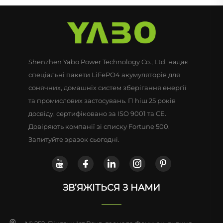
Shenzhen Yabo Power Technology Co., Ltd. надає
спеціальні пакети LiFePO4 акумуляторів для
сонячних, домашніх систем зберігання енергії
та промислових застосувань. П hiш 25 років
досвіду, сертифіковано за ISO 9001 та CE.
Довіряють компанії зі списку Fortune 500.
Запитуйте зразок сьогодні.
ЗВ’ЯЖІТЬСЯ З НАМИ