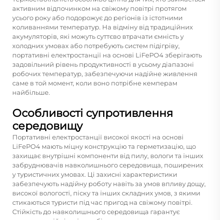
активним відпочинком на свіжому повітрі протягом
усього року або подорожує до регіонів із істотними
коливаннями температур. На відміну від традиційних
акумуляторів, які можуть суттєво втрачати ємність у
холодних умовах або потребують систем підігріву,
портативні електростанції на основі LiFePO4 зберігають
задовільний рівень продуктивності в усьому діапазоні
робочих температур, забезпечуючи надійне живлення
саме в той момент, коли воно потрібне кемперам
найбільше.
Особливості супротивлення
середовищу
Портативні електростанції високої якості на основі
LiFePO4 мають міцну конструкцію та герметизацію, що
захищає внутрішні компоненти від пилу, вологи та інших
забруднювачів навколишнього середовища, поширених
у туристичних умовах. Ці захисні характеристики
забезпечують надійну роботу навіть за умов впливу дощу,
високої вологості, піску та інших складних умов, з якими
стикаються туристи під час пригод на свіжому повітрі.
Стійкість до навколишнього середовища гарантує