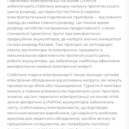
Портативні електростанції на основі LiFePO4
забезпечують стабільну вихідну напругу протягом усього
циклу розряду, що гарантує постійне й надійне
електропостачання підключених пристроїв — від повного
заряду до майже повного розряду. Ця плоска крива
розряду запобігає погіршенню продуктивності, з яким
стикаються туристичні групи при використанні
традиційних акумуляторів, де напруга значно знижується
по мірі розряду батареї. Такі пристрої, як світлодіодні
лампи, вентилятори та електроніка, працюють із
максимальною ефективністю протягом усього циклу
роботи акумулятора, що забезпечує найбільш ефективне
використання наявної електричної енергії.
Стабільна подача електроенергії також захищає чутливе
електронне обладнання від коливань напруги, які можуть
призвести до збоїв або пошкодження. Туристи й кемпери
можуть з повною впевненістю підключати цінні пристрої,
знаючи, що їхні переносні електростанції на основі літій-
залізо-фосфатних (LiFePO4) акумуляторів забезпечать
чисту, стабілізовану електроенергію, що відповідає
технічним вимогам виробників. Ця надійність особливо
важлива для медичного обладнання, засобів зв’язку та
прецизійних інструментів, які потребують постійної