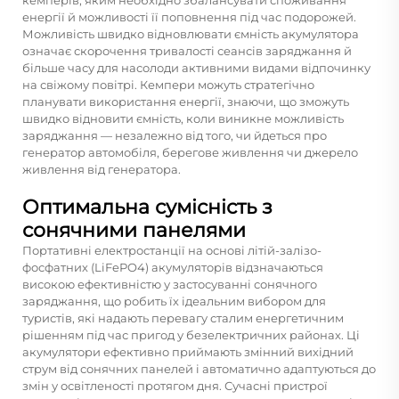
енергії й можливості її поповнення під час подорожей.
Можливість швидко відновлювати ємність акумулятора
означає скорочення тривалості сеансів заряджання й
більше часу для насолоди активними видами відпочинку
на свіжому повітрі. Кемпери можуть стратегічно
планувати використання енергії, знаючи, що зможуть
швидко відновити ємність, коли виникне можливість
заряджання — незалежно від того, чи йдеться про
генератор автомобіля, берегове живлення чи джерело
живлення від генератора.
Оптимальна сумісність з
сонячними панелями
Портативні електростанції на основі літій-залізо-
фосфатних (LiFePO4) акумуляторів відзначаються
високою ефективністю у застосуванні сонячного
заряджання, що робить їх ідеальним вибором для
туристів, які надають перевагу сталим енергетичним
рішенням під час пригод у безелектричних районах. Ці
акумулятори ефективно приймають змінний вихідний
струм від сонячних панелей і автоматично адаптуються до
змін у освітленості протягом дня. Сучасні пристрої