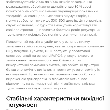
забезпечують від 2000 до 6000 циклів заряджання-
розряджання, зберігаючи щонайменше 80 % своєї
початкової ємності, що значно перевершує показники
традиційних свинцево-кислотних акумуляторів, які
можуть забезпечити лише 300–500 циклів. Ця тривалість
служби означає, що туристи зможуть використовувати
свої електростанції протягом багатьох років регулярних
туристичних поїздок без помітного зниження ємності.
Подовжений термін служби циклу означає нижчу
загальну вартість володіння, навіть попри вищу початкову
ціну покупки. Туристи, які інвестують у портативні
електростанції на основі LiFePO4, уникують частого
замінювання акумуляторів, необхідного при
використанні звичайних систем, що робить ці пристрої
більш економічно вигідними протягом усього терміну їх
експлуатації. Ця економічна перевага стає особливо
вираженою для справжніх любителів активного
відпочинку на свіжому повітрі, які здійснюють кілька
туристичних поїздок протягом року.
Стабільні характеристики вихідної
потужності